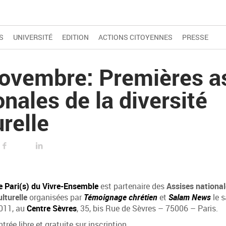
S
UNIVERSITÉ
EDITION
ACTIONS CITOYENNES
PRESSE
ovembre: Premières a
onales de la diversité
urelle
FACEBOOK
LINKED IN
e Pari(s) du Vivre-Ensemble
est partenaire des
Assises nationale
ulturelle
organisées par
Témoignage chrétien
et
Salam News
le 
011, au
Centre Sèvres
, 35, bis Rue de Sèvres – 75006 – Paris.
ntrée libre et gratuite sur inscription