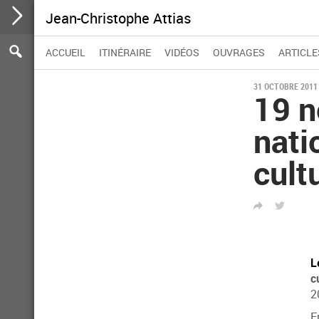
Jean-Christophe Attias
Participer
Aller
Se
Rechercher :
Rechercher
ACCUEIL
ITINÉRAIRE
VIDÉOS
OUVRAGES
ARTICLE
au
rendre
contenu
à
la
31 OCTOBRE 2011
19 n
barre
d'action
nati
cult
PARTAGER
TWITTER
L
c
2
E