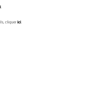
i
.
ls, cliquer
ici
.