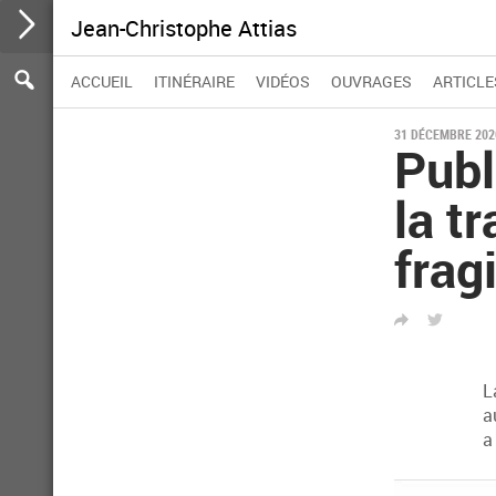
Jean-Christophe Attias
Participer
Aller
Se
Rechercher :
Rechercher
ACCUEIL
ITINÉRAIRE
VIDÉOS
OUVRAGES
ARTICLE
au
rendre
contenu
à
la
31 DÉCEMBRE 202
Publ
barre
d'action
la t
fragi
PARTAGER
TWITTER
L
a
a