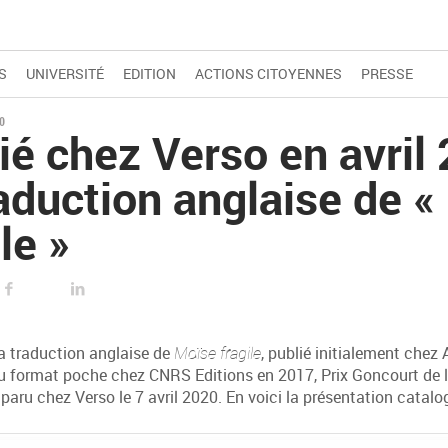
S
UNIVERSITÉ
EDITION
ACTIONS CITOYENNES
PRESSE
0
ié chez Verso en avril 
raduction anglaise de 
le »
FACEBOOK
LINKED IN
a traduction anglaise de
Moïse fragile
, publié initialement chez
u format poche chez CNRS Editions en 2017, Prix Goncourt de l
 paru chez Verso le 7 avril 2020. En voici la présentation catalo