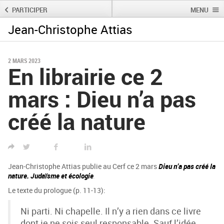
PARTICIPER
MENU
Jean-Christophe Attias
Rechercher :
Rechercher
2 MARS 2023
En librairie ce 2
mars : Dieu n’a pas
créé la nature
TWITTER
FACEBOOK
LINKED IN
Jean-Christophe Attias publie au Cerf ce 2 mars
Dieu n’a pas créé la
nature. Judaïsme et écologie
.
Le texte du prologue (p. 11-13):
Ni parti. Ni chapelle. Il n’y a rien dans ce livre
dont je ne sois seul responsable. Sauf l’idée