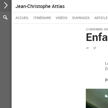
Jean-Christophe Attias
Participer
Aller
Se
Rechercher :
Rechercher
ACCUEIL
ITINÉRAIRE
VIDÉOS
OUVRAGES
ARTICLE
au
rendre
contenu
à
la
23 NOVEMBRE 200
Enfa
barre
d'action
PARTAGER
TWITTER
L
D
P