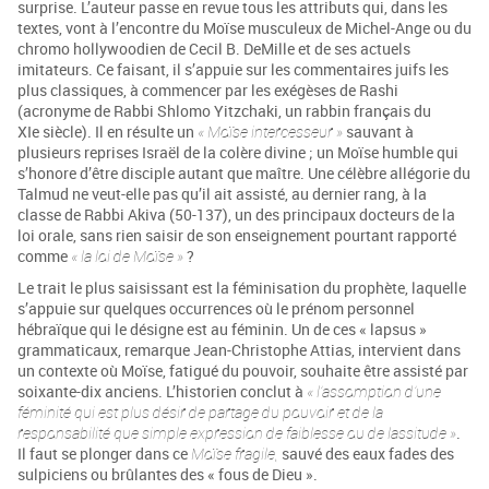
surprise. L’auteur passe en revue tous les attributs qui, dans les
textes, vont à l’encontre du Moïse musculeux de Michel-Ange ou du
chromo hollywoodien de Cecil B. DeMille et de ses actuels
imitateurs. Ce faisant, il s’appuie sur les commentaires juifs les
plus classiques, à commencer par les exégèses de Rashi
(acronyme de Rabbi Shlomo Yitzchaki, un rabbin français du
XIe siècle). Il en résulte un
« Moïse intercesseur »
sauvant à
plusieurs reprises Israël de la colère divine ; un Moïse humble qui
s’honore d’être disciple autant que maître. Une célèbre allégorie du
Talmud ne veut-elle pas qu’il ait assisté, au dernier rang, à la
classe de Rabbi Akiva (50-137), un des principaux docteurs de la
loi orale, sans rien saisir de son enseignement pourtant rapporté
comme
« la loi de Moïse »
?
Le trait le plus saisissant est la féminisation du prophète, laquelle
s’appuie sur quelques occurrences où le prénom personnel
hébraïque qui le désigne est au féminin. Un de ces « lapsus »
grammaticaux, remarque Jean-Christophe Attias, intervient dans
un contexte où Moïse, fatigué du pouvoir, souhaite être assisté par
soixante-dix anciens. L’historien conclut à
« l’assomption d’une
féminité qui est plus désir de partage du pouvoir et de la
responsabilité que simple expression de faiblesse ou de lassitude »
.
Il faut se plonger dans ce
Moïse fragile,
sauvé des eaux fades des
sulpiciens ou brûlantes des « fous de Dieu ».