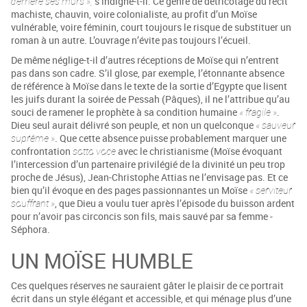
derrière ses murs »,
s’indigne-t-il. Ce genre de détricotage du récit
machiste, chauvin, voire colonialiste, au profit d’un Moïse
vulnérable, voire féminin, court toujours le risque de substituer un
roman à un autre. L’ouvrage n’évite pas toujours l’écueil.
De même néglige-t-il d’autres réceptions de Moïse qui n’entrent
pas dans son cadre. S’il glose, par exemple, l’étonnante absence
de référence à Moïse dans le texte de la sortie d’Egypte que lisent
les juifs durant la soirée de Pessah (Pâques), il ne l’attribue qu’au
souci de ramener le prophète à sa condition humaine
« fragile »
.
Dieu seul aurait délivré son peuple, et non un quelconque
« sauveur
suprême »
. Que cette absence puisse probablement marquer une
confrontation
sotto voce
avec le christianisme (Moïse évoquant
l’intercession d’un partenaire privilégié de la divinité un peu trop
proche de Jésus), Jean-Christophe Attias ne l’envisage pas. Et ce
bien qu’il évoque en des pages passionnantes un Moïse
« serviteur
souffrant »
, que Dieu a voulu tuer après l’épisode du buisson ardent
pour n’avoir pas circoncis son fils, mais sauvé par sa femme ­
Séphora.
UN MOÏSE HUMBLE
Ces quelques réserves ne sauraient gâter le plaisir de ce portrait
écrit dans un style élégant et accessible, et qui ménage plus d’une