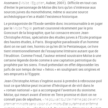
Assmann (
Moïse, l’Egyptien
, Aubier, 2001). Difficile en tout cas
d’éviter le personnage de Moïse dès lors qu’on s’intéresse aux
sources juives du mo­nothéisme, même si aucune source
archéologique n’en a établi l’existence historique.
Le protagoniste de l’Exode semble donc incontournable à en juger
par le
Moïse fragile,
portrait couronné récemment par le prix
Goncourt de la biographie, que lui consacre encore Jean-
Christophe Attias, spécialiste des études juives à l’Ecole pratique
des hautes études, à Paris. Biographie paradoxale d’un homme
dont on ne sait rien, hormis ce qu’en dit le Pentateuque, ce livre
tient intentionnellement de l’essayisme littéraire autant que de
l’érudition. Comme Freud, l’auteur entend soustraire Moïse à une
certaine légende dorée comme à une captation patriotique du
prophète par les siens. Freud prétendait en effet déposséder les
juifs de son temps de leur « héros » en soulignant ses origines et
ses emprunts à l’Egypte.
Jean-Christophe Attias s’ingénie aussi à prendre à rebrousse-poil
tout ce que Moïse peut incarner d’héroïque et de viril dans le
« roman national » qui a accompagné l’aventure du sionisme.
Moïse, qui meurt avant d’entrer en Terre promise et dont on ne
connaît pas de sépulture,
« ne pouvait tout de même pas devenir le
premier ministre sans vision d’un micro-Etat surarmé et enfermé