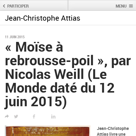
PARTICIPER
MENU
Jean-Christophe Attias
Rechercher :
Rechercher
11 JUIN 2015
« Moïse à
rebrousse-poil », par
Nicolas Weill (Le
Monde daté du 12
juin 2015)
TWITTER
FACEBOOK
LINKED IN
Jean-Christophe
Attias livre une