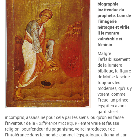
biographie
inattendue du
prophète. Loin de
l’imagerie
héroïque et virile,
il le montre
vulnérable et
féminin
Malgré
l’affaiblissement
de la lumière
biblique, la figure
de Moïse fascine
toujours les
modernes, qu’ils y
voient, comme
Freud, un prince
égyptien avant-
gardiste et
incompris, assassiné pour cela par les siens, ou qu’on en fasse
l’inventeur de la
« différence mosaïque »
entre vraie et fausse
religion, pourfendeur du paganisme, voire introducteur de
l’intolérance dans le monde, comme l’égypto­logue allemand Jan