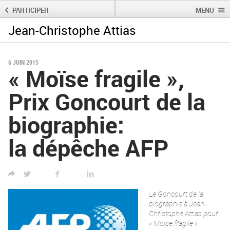
PARTICIPER
MENU
Jean-Christophe Attias
Rechercher :
Rechercher
6 JUIN 2015
« Moïse fragile »,
Prix Goncourt de la
biographie:
la dépêche AFP
TWITTER
FACEBOOK
LINKED IN
Le Goncourt de la
biographie à Jean-
Christophe Attias pour
« Moïse fragile »