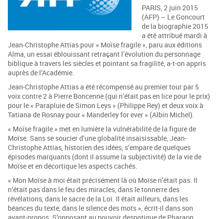
PARIS, 2 juin 2015
(AFP) – Le Goncourt
de la biographie 2015
a été attribué mardi à
Jean-Christophe Attias pour « Moïse fragile », paru aux éditions
Alma, un essai éblouissant retraçant l’évolution du personnage
biblique à travers les siècles et pointant sa fragilité, a-t-on appris
auprès de l’Académie.
Jean-Christophe Attias a été récompensé au premier tour par 5
voix contre 2 à Pierre Boncenne (qui n’était pas en lice pour le prix)
pour le « Parapluie de Simon Leys » (Philippe Rey) et deux voix à
Tatiana de Rosnay pour « Manderley for ever » (Albin Michel).
« Moïse fragile » met en lumière la vulnérabilité de la figure de
Moïse. Sans se soucier d’une globalité insaisissable, Jean-
Christophe Attias, historien des idées, s’empare de quelques
épisodes marquants (dont il assume la subjectivité) de la vie de
Moïse et en décortique les aspects cachés.
« Mon Moïse à moi était précisément là où Moïse n’était pas. Il
n’était pas dans le feu des miracles, dans le tonnerre des
révélations, dans le sacre de la Loi. Il était ailleurs, dans les
béances du texte, dans le silence des mots », écrit-il dans son
avant-propos. S’opposant au pouvoir despotique de Pharaon,