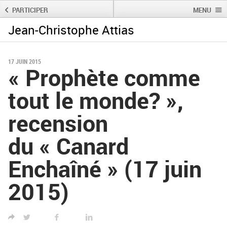
PARTICIPER
MENU
Jean-Christophe Attias
Rechercher :
Rechercher
17 JUIN 2015
« Prophète comme
tout le monde? »,
recension
du « Canard
Enchaîné » (17 juin
2015)
TWITTER
FACEBOOK
LINKED IN