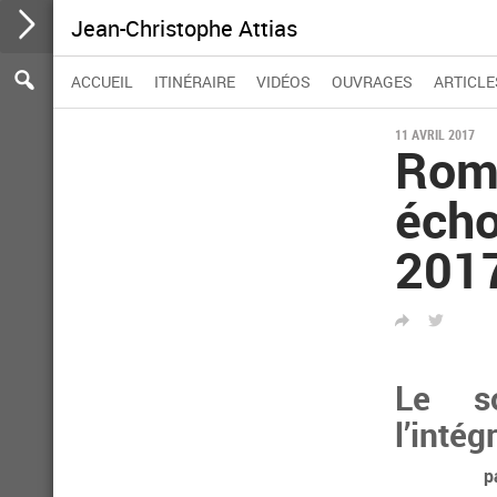
Jean-Christophe Attias
Participer
Aller
Se
Rechercher :
Rechercher
ACCUEIL
ITINÉRAIRE
VIDÉOS
OUVRAGES
ARTICLE
au
rendre
contenu
à
la
11 AVRIL 2017
Roms
barre
d'action
écho
2017
PARTAGER
TWITTER
Le so
l’inté
p