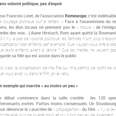
ans volonté politique, pas d’espoir
our Francois Loret, de l’association
Romeurope
, c’est indéniabl
e courage politique sur le terrain. »
Face à l’unanimisme du rej
oms, les élus locaux ne prennent pas le
« risque »
de l’intégr
erdre des voix… Liliane Hirstach, Rom ayant quitté la Rouman
 S’il n’y a pas de volonté politique, les familles n’ont plus d’espoir
colarisation des enfants par exemple. Que voulez-vous dire à des
ue leurs enfants aillent à l’école ? Que les maires ne veulent pas
egarde sa fille qui est assise dans le public.
oi c’est la scolarisation de ma fille qui m’a permis de sortir de ce
ue vous avez vu dans le film, je l’ai vécu.
n exemple qui marche « au moins un peu »
e débat commence dans la salle comble : les 120 spect
ntervenants invités. Parfois moins consensuels. Un Strasbourg
our dénoncer le caractère de
« propagande »
du film.
« Il y a c
nt travaillé plus de quatre mois et qui n’ont pas eu de logement.