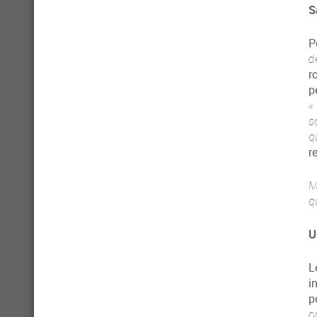
S
P
d
r
p
«
s
q
r
M
q
U
L
i
p
o