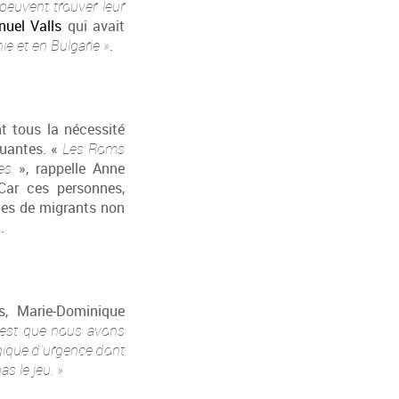
 peuvent trouver leur
uel Valls
qui avait
e et en Bulgarie »
.
nt tous la nécessité
ctuantes. «
Les Roms
es
», rappelle Anne
Car ces personnes,
ies de migrants non
.
s, Marie-Dominique
t est que nous avons
logique d’urgence dont
s le jeu. »