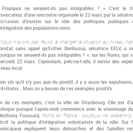
 Pourquoi ne seraient-ils pas intégrables ? » C’est le tit
rovocateur, d’une rencontre organisée le 22 mars par la sénatr
’occasion d’insister sur le rôle des politiques publiques
’intégration des populations roms.
 Nous n’avons pas réussi à changer la situation au niveau nati
onstat sans appel qu’Esther Benbassa, sénatrice EELV, a ou
ourquoi ne seraient-ils pas intégrables ? », sur les Roms, qui 
ercredi 22 mars. Cependant, précise-t-elle, il existe des expé
iveau local.
ien sûr qu’il n’y pas que du positif, il y a aussi les expulsions
nti-Roms… Mais on a besoin de ces exemples positifs.
n de ces exemples, c’est la ville de Strasbourg. Elle est d’a
olloque puisque l’après-midi commence avec le visionnage d
’Anthony Foussard,
Roms en France : pourquoi ne seraient-ils 
écrit la politique d’intégration volontariste de la ville. Sur 
unicipaux expliquent leurs démarches et des familles r