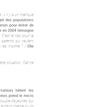
e :
« Il y a un manque
et des populations
ation pour éviter de
ie en 2004 témoigne
. C’est le cas pour la
 parents qui veulent
 les inscrire ? »
Elle
tte situation. Car ce
ateurs hèlent les
eois prend le micro
e couple de jeunes qui
 Je crois même qu’ils