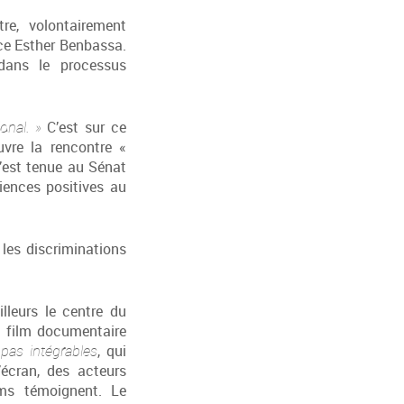
re, volontairement
ice Esther Benbassa.
 dans le processus
onal. »
C’est sur ce
vre la rencontre «
s’est tenue au Sénat
riences positives au
, les discriminations
illeurs le centre du
u film documentaire
pas intégrables
, qui
l’écran, des acteurs
oms témoignent. Le