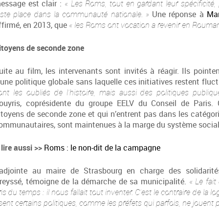
essage est clair :
« Les Roms, tout en gardant leur spécificité,
uste place dans la communauté nationale. »
Une réponse à
Man
ffirmé, en 2013, que
« les Roms ont vocation a revenir en Roumani
itoyens de seconde zone
uite au film, les intervenants sont invités à réagir. Ils pointe
’une politique globale sans laquelle ces initiatives restent flu
ont les oubliés de l’histoire, mais aussi des politiques publiqu
ouyris, coprésidente du groupe EELV du Conseil de Paris. 
itoyens de seconde zone et qui n’entrent pas dans les catégor
ommunautaires, sont maintenues à la marge du système social
 lire aussi >>
Roms : le non-dit de la campagne
’adjointe au maire de Strasbourg en charge des solidarité
reyssé, témoigne de la démarche de sa municipalité.
« Le fai
ris du temps : il nous fallait tout inventer. C’est le contraire de la 
sent certains politiques, comme les préfets qui parfois, ne jouent pa