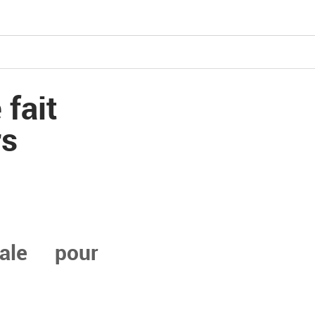
fait
rs
bale pour