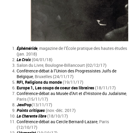
Éphéméride
, magazine de l’École pratique des hautes études
(jan. 2018)
La Croix
(04/01/18)
Salon du Livre, Boulogne-Billancourt (02/12/17)
Conférence-débat à l’Union des Progressistes Juifs de
Belgique
, Bruxelles (24/11/17)
RFI, Religions du monde
(19/11/17)
Europe 1, Les coups de coeur des libraires
(18/11/17)
Conférence-débat au Musée d’Art et d’Histoire du Judaïsme
,
Paris (15/11/17)
JewPop
(13/11/17)
Points critiques
(nov.-déc. 2017)
La Charente libre
(18/10/17)
Conférence-débat au Cercle Bernard-Lazare
, Paris
(12/10/17)
L’Humanité
(10/10/17)